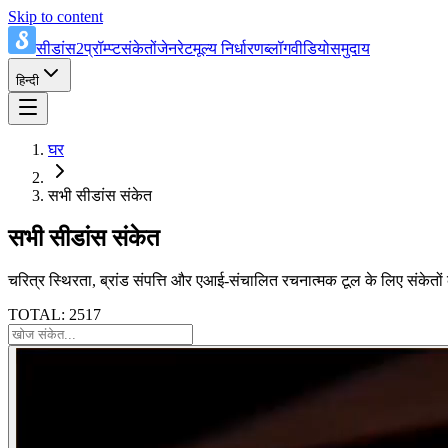
Skip to content
सीडांस2प्रॉम्प्ट
संकेतों
जेनरेट
मूल्य निर्धारण
ब्लॉग
वीडियो
समुदाय
हिन्दी
घर
सभी सीडांस संकेत
सभी सीडांस संकेत
चरित्र स्थिरता, ब्रांड संपत्ति और एआई-संचालित रचनात्मक टूल के लिए संकेतों 
TOTAL: 2517