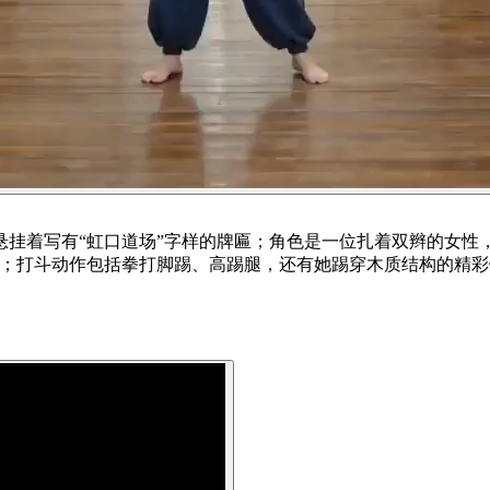
挂着写有“虹口道场”字样的牌匾；角色是一位扎着双辫的女性
；打斗动作包括拳打脚踢、高踢腿，还有她踢穿木质结构的精彩