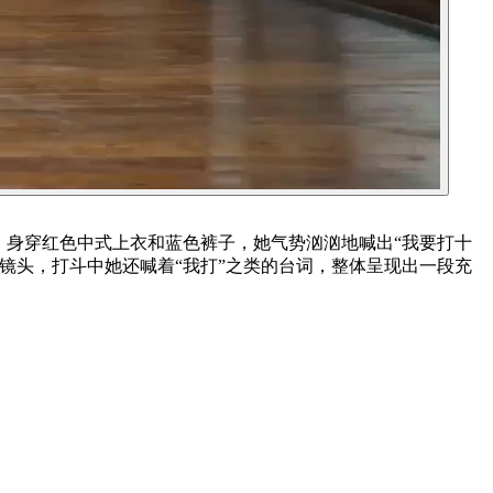
，身穿红色中式上衣和蓝色裤子，她气势汹汹地喊出“我要打十
镜头，打斗中她还喊着“我打”之类的台词，整体呈现出一段充