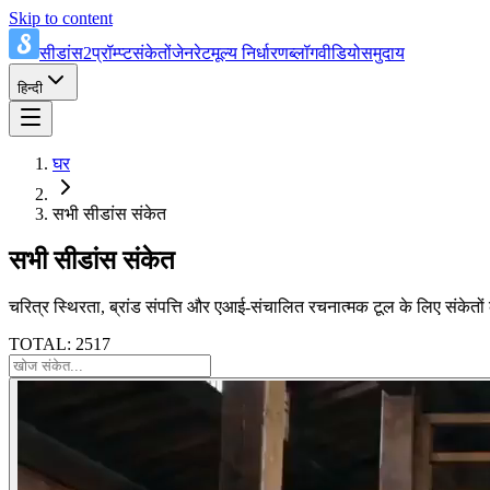
Skip to content
सीडांस2प्रॉम्प्ट
संकेतों
जेनरेट
मूल्य निर्धारण
ब्लॉग
वीडियो
समुदाय
हिन्दी
घर
सभी सीडांस संकेत
सभी सीडांस संकेत
चरित्र स्थिरता, ब्रांड संपत्ति और एआई-संचालित रचनात्मक टूल के लिए संकेतों 
TOTAL: 2517