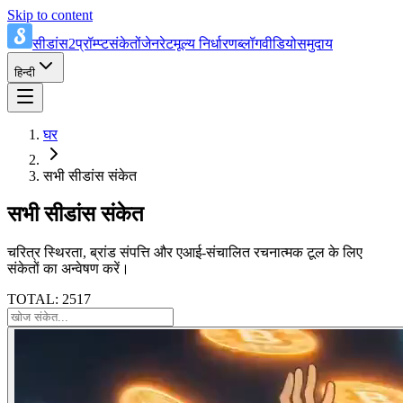
Skip to content
सीडांस2प्रॉम्प्ट
संकेतों
जेनरेट
मूल्य निर्धारण
ब्लॉग
वीडियो
समुदाय
हिन्दी
घर
सभी सीडांस संकेत
सभी सीडांस संकेत
चरित्र स्थिरता, ब्रांड संपत्ति और एआई-संचालित रचनात्मक टूल के लिए
संकेतों का अन्वेषण करें।
TOTAL: 2517