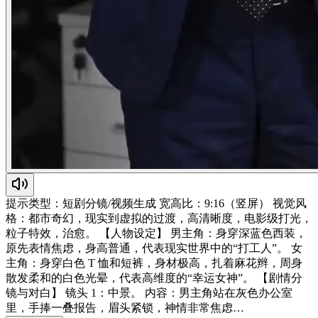
提示类型：短剧分镜/视频生成 宽高比：9:16（竖屏） 视觉风
格：都市奇幻，现实到虚拟的过渡，高清晰度，电影级打光，
粒子特效，治愈。 【人物设定】 男主角：身穿深蓝色西装，
原先表情焦虑，身高普通，代表现实世界中的“打工人”。 女
主角：身穿白色 T 恤和短裤，身材极高，扎着麻花辫，周身
散发柔和的白色光晕，代表高维度的“幸运女神”。 【剧情分
镜与对白】 镜头 1：中景。 内容：男主角站在灰色办公室
里，手捧一叠报告，眉头紧锁，神情非常焦虑…