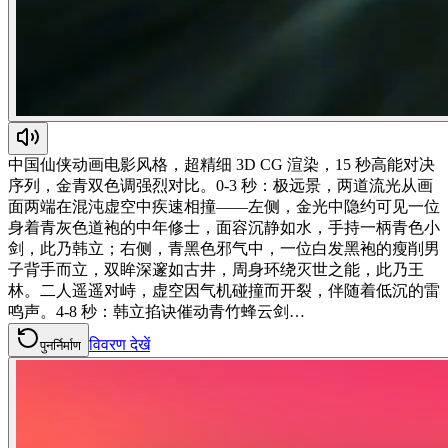
中国仙侠动画电影风格，超精细 3D CG 渲染，15 秒高能对决
序列，金青双色调强烈对比。0-3 秒：极远景，两道流光从画
面两端在混沌虚空中疾速相撞——左侧，金光中隐约可见一位
身着青灰色道袍的中年修士，面容沉静如水，手持一柄青色小
剑，此乃韩立；右侧，青黑色邪气中，一位白发黑袍的瘦削男
子背手而立，双眸深邃如古井，周身环绕灭世之能，此乃王
林。二人遥遥对峙，虚空因气机碰撞而开裂，伴随着低沉的雷
鸣声。4-8 秒：韩立掐诀催动青竹蜂云剑…
विवरण देखें
पुनर्निर्माण