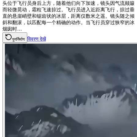
头位于飞行员身后上方，随着他们向下加速，镜头因气流颠簸
而轻微晃动，霜粒飞速掠过。飞行员进入近距离飞行，掠过垂
直的悬崖峭壁和锯齿状的冰层，距离仅数米之遥。镜头随之倾
斜和翻滚，以匹配每一个精确的动作。当飞行员穿过狭窄的冰
烟囱时…
विवरण देखें
पुनर्निर्माण