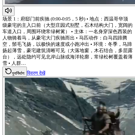
场景 1：府邸门前疾驰 (0:00-0:05，5 秒) • 地点：西温哥华顶
级豪宅的主入口前（大型庄园式别墅，石木结构大门，宽阔的
车道入口，周围环绕常绿树篱） • 主体：一名身穿深色西装的
人物骑着马，从豪宅大门疾驰而出 • 马匹动作：白马四蹄腾
空，鬃毛飞扬，以极快的速度或小跑冲出 • 环境：冬季，马蹄
扬起薄雪，豪宅建筑清晰可见（大落地窗，木石结合，多层露
台），远处隐约可见北岸山脉或海洋轮廓，常绿松树覆盖着薄
雪 • 人群…
विवरण देखें
पुनर्निर्माण