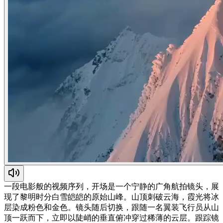
一段电影般的视频序列，开场是一个宁静的广角航拍镜头，展
现了黎明时分白雪皑皑的原始山峰。山顶刺破云海，霞光将冰
层染成粉色和金色。镜头随后切换，跟随一名翼装飞行员从山
顶一跃而下，立即以陡峭的垂直俯冲穿过稀薄的云层。跟踪镜