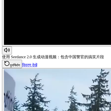
使用 Seedance 2.0 生成动漫视频：包含中国警官的搞笑片段
विवरण देखें
पुनर्निर्माण