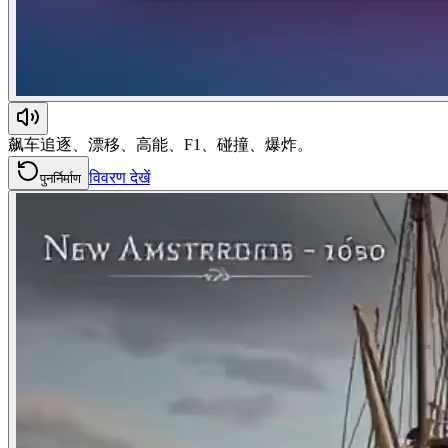
飙车追逐、漂移、高能、F1、碰撞、爆炸。
विवरण देखें
पुनर्निर्माण