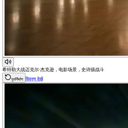
希特勒大战迈克尔·杰克逊，电影场景，史诗级战斗
विवरण देखें
पुनर्निर्माण