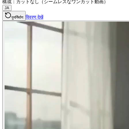
構成：カットなし（シームレスなワンカット動画）
JA
विवरण देखें
पुनर्निर्माण