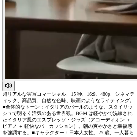
超リアルな実写コマーシャル、15 秒、16:9、480p、シネマテ
ィック、高品質、自然な色味、映画のようなライティング。
■全体的なトーン：イタリアのバールのような、スタイリッ
シュで明るく活気のある世界観。BGM は軽やかで洗練され
たイタリア風のエスプレッソ・ジャズ（アコーディオン ＋
ピアノ ＋ 軽快なパーカッション）。朝の爽やかさと幸福感
を強調する。■キャラクター：日本人女性、25 歳、一人暮ら