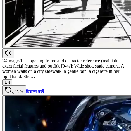
'@image-1' as opening frame and character reference (maintain
exact facial features and outfit). [0-4s]: Wide shot, static camera. A
woman waits on a city sidewalk in gentle rain, a cigarette in her
right hand. She…
EN
विवरण देखें
पुनर्निर्माण