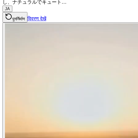
し、ナチュラルでキュート…
JA
विवरण देखें
पुनर्निर्माण