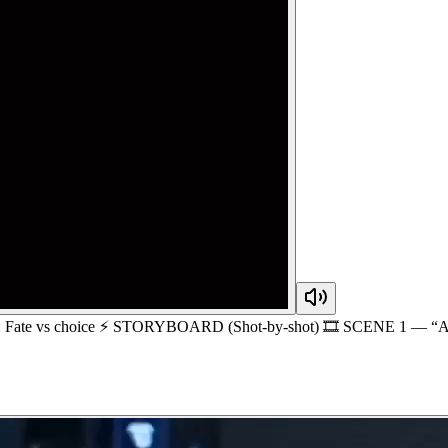
me: Fate vs choice ⚡ STORYBOARD (Shot-by-shot) 🎞️ SCENE 1 — “Aw