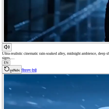
Ultra-realistic cinematic rain-soaked alley, midnight ambience, deep 
signs,…
EN
विवरण देखें
पुनर्निर्माण