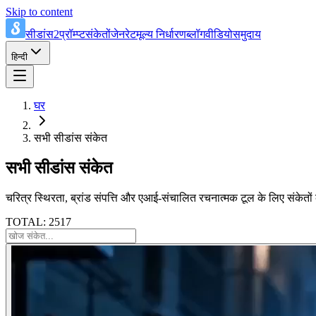
Skip to content
सीडांस2प्रॉम्प्ट
संकेतों
जेनरेट
मूल्य निर्धारण
ब्लॉग
वीडियो
समुदाय
हिन्दी
घर
सभी सीडांस संकेत
सभी सीडांस संकेत
चरित्र स्थिरता, ब्रांड संपत्ति और एआई-संचालित रचनात्मक टूल के लिए संकेतों 
TOTAL: 2517