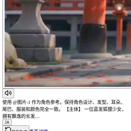
使用 @图片-1 作为角色参考。保持角色设计、发型、耳朵、
尾巴、服装和颜色完全一致。 【主体】 一位蓝发狐狸少女，
拥有飘逸的长发…
JA