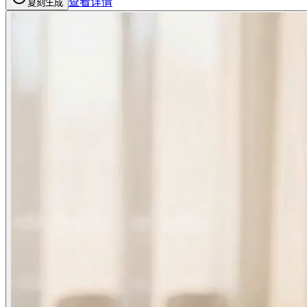
查看详情
复刻生成