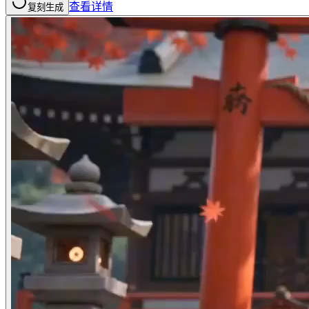
查看详情
复刻生成