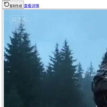
查看详情
复刻生成