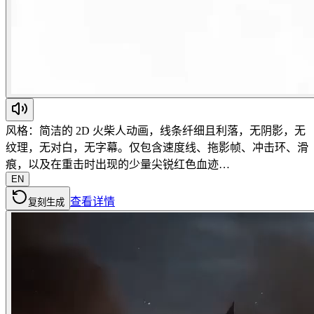
风格：简洁的 2D 火柴人动画，线条纤细且利落，无阴影，无
纹理，无对白，无字幕。仅包含速度线、拖影帧、冲击环、滑
痕，以及在重击时出现的少量尖锐红色血迹…
EN
查看详情
复刻生成