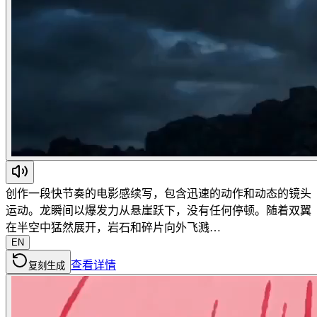
创作一段快节奏的电影感续写，包含迅速的动作和动态的镜头
运动。龙瞬间以爆发力从悬崖跃下，没有任何停顿。随着双翼
在半空中猛然展开，岩石和碎片向外飞溅…
EN
查看详情
复刻生成