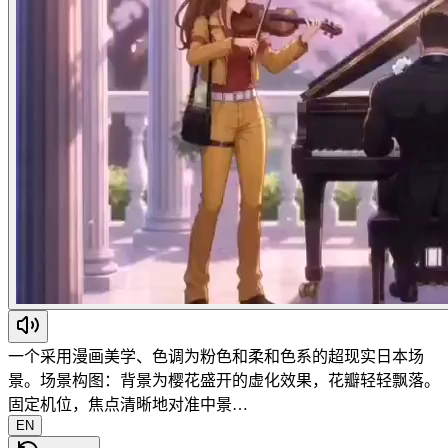
一个采用漫画美学、色调为粉色和柔和色系的超现实日本场
景。场景构图：背景为樱花盛开的虚化效果，花瓣轻轻飘落。
固定机位，焦点清晰地对准中景…
EN