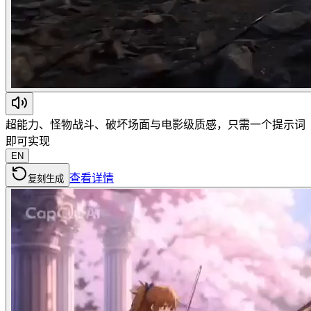
超能力、怪物战斗、破坏场面与电影级质感，只需一个提示词
即可实现
EN
查看详情
复刻生成