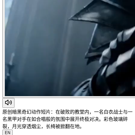
原创暗黑奇幻动作短片：在破败的教堂内，一名白衣战士与一
名黑甲对手在如合唱般的氛围中展开终极对决。彩色玻璃碎
裂，月光穿透烟尘，长椅被掀翻在地。
EN