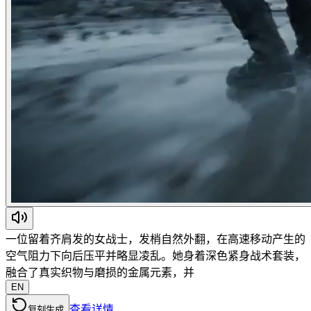
一位留着齐肩发的女战士，发梢自然外翻，在高速移动产生的
空气阻力下向后压平并略显凌乱。她身着深色紧身战术套装，
融合了真实织物与磨损的金属元素，并
EN
查看详情
复刻生成