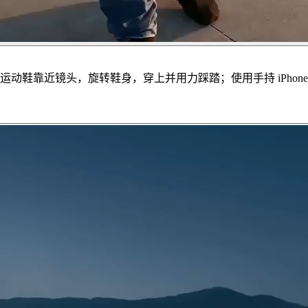
动鞋靠近镜头，旋转鞋身，穿上并用力踩踏；使用手持 iPhon