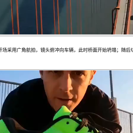
开场采用广角航拍，镜头俯冲向车辆，此时桥面开始坍塌；随后