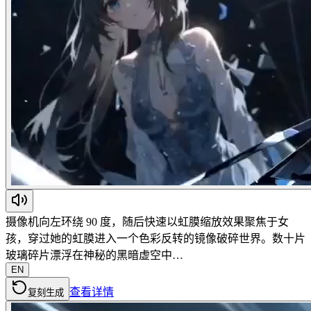
摄像机向左环绕 90 度，随后快速以虹膜缩放效果聚焦于女
孩，穿过她的虹膜进入一个色彩反转的镜像破碎世界。数十片
玻璃碎片漂浮在神秘的黑暗虚空中…
EN
查看详情
复刻生成