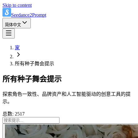
Skip to content
Seedance2Prompt
简体中文
家
所有种子舞会提示
所有种子舞会提示
探索角色一致性、品牌资产和人工智能驱动的创意工具的提
示。
总数: 2517