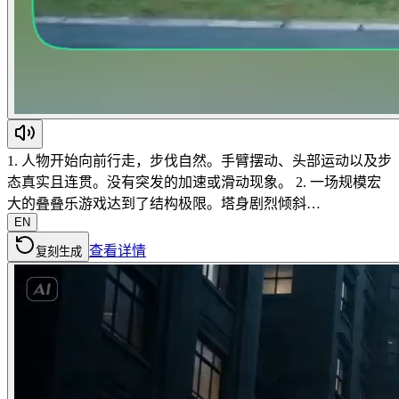
1. 人物开始向前行走，步伐自然。手臂摆动、头部运动以及步
态真实且连贯。没有突发的加速或滑动现象。 2. 一场规模宏
大的叠叠乐游戏达到了结构极限。塔身剧烈倾斜…
EN
查看详情
复刻生成