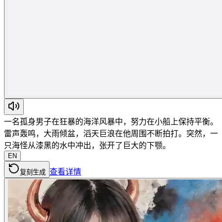
一名孤身男子在狂暴的海洋风暴中，努力在小船上保持平衡。
雷声轰鸣，大雨倾盆，滔天巨浪在他周围不断拍打。突然，一
只海怪从漆黑的水中冲出，张开了巨大的下颚。
EN
查看详情
复刻生成