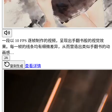
一段以 10 FPS 逐帧制作的视频，呈现出手翻书般的视觉效
果。每一帧的线条均有细微差异，从而营造出类似手翻书的动
画感…
JA
查看详情
复刻生成