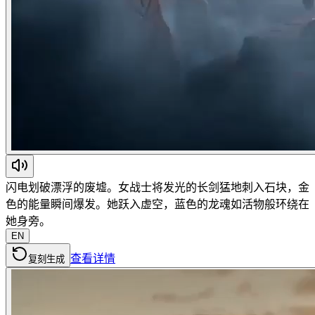
闪电划破漂浮的废墟。女战士将发光的长剑猛地刺入石块，金
色的能量瞬间爆发。她跃入虚空，蓝色的龙魂如活物般环绕在
她身旁。
EN
查看详情
复刻生成