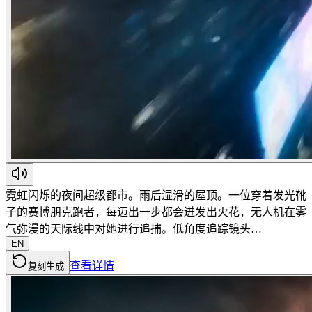
霓虹闪烁的夜间超级都市。雨后湿滑的屋顶。一位穿着发光靴
子的赛博朋克跑者，每迈出一步都会迸发出火花，无人机在雾
气弥漫的天际线中对她进行追捕。低角度追踪镜头…
EN
查看详情
复刻生成