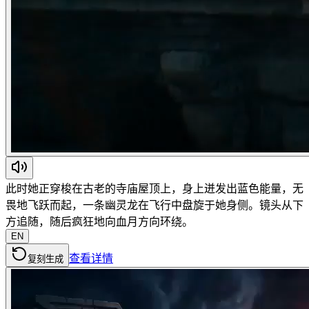
此时她正穿梭在古老的寺庙屋顶上，身上迸发出蓝色能量，无
畏地飞跃而起，一条幽灵龙在飞行中盘旋于她身侧。镜头从下
方追随，随后疯狂地向血月方向环绕。
EN
查看详情
复刻生成