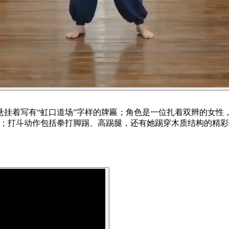
挂着写有“虹口道场”字样的牌匾；角色是一位扎着双辫的女性
；打斗动作包括拳打脚踢、高踢腿，还有她踢穿木质结构的精彩