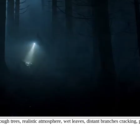
ough trees, realistic atmosphere, wet leaves, distant branches cracking, 