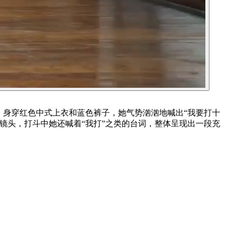
，身穿红色中式上衣和蓝色裤子，她气势汹汹地喊出“我要打十
镜头，打斗中她还喊着“我打”之类的台词，整体呈现出一段充