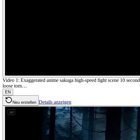
Video 1: Exaggerated anime sakuga high-speed fight scene 10 seconds 
loose torn…
EN
Details anzeigen
Neu erstellen