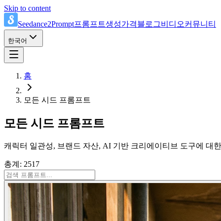
Skip to content
Seedance2Prompt
프롬프트
생성
가격
블로그
비디오
커뮤니티
한국어
홈
모든 시드 프롬프트
모든 시드 프롬프트
캐릭터 일관성, 브랜드 자산, AI 기반 크리에이티브 도구에 대
총계: 2517