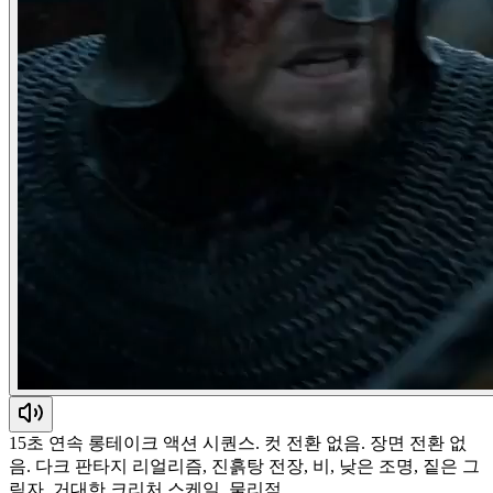
15초 연속 롱테이크 액션 시퀀스. 컷 전환 없음. 장면 전환 없
음. 다크 판타지 리얼리즘, 진흙탕 전장, 비, 낮은 조명, 짙은 그
림자, 거대한 크리처 스케일, 물리적…