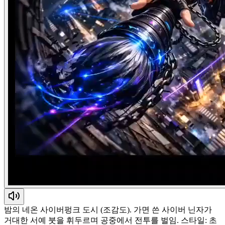
밤의 네온 사이버펑크 도시 (조감도). 가면 쓴 사이버 닌자가
거대한 서예 붓을 휘두르며 공중에서 전투를 벌임. 스타일: 초