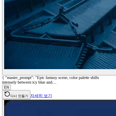
{ "master_prompt": "Epic fantasy scene, color palette shifts
intensely between icy blue and…
EN
자세히 보기
다시 만들기