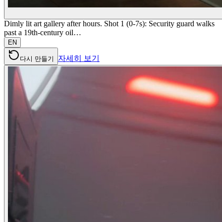
Dimly lit art gallery after hours. Shot 1 (0-7s): Security guard walks
past a 19th-century oil…
EN
자세히 보기
다시 만들기