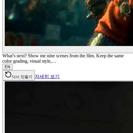
What’s next? Show me nine scenes from the film. Keep the same
color grading, visual style,…
EN
자세히 보기
다시 만들기