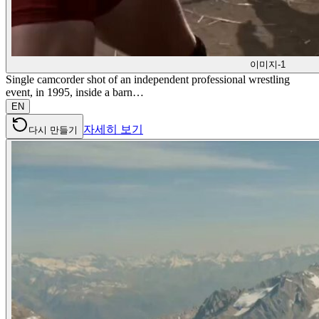
이미지-1
Single camcorder shot of an independent professional wrestling
event, in 1995, inside a barn…
EN
자세히 보기
다시 만들기