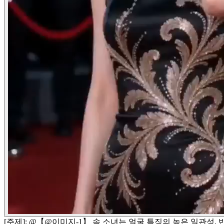
[주제]: @【@이미지-1】 속 소녀는 얼굴 특징의 높은 일관