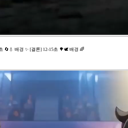
2초 🔄💧 배경 ✨ [결론] 12-15초 🌳🕊️ 배경 🌈