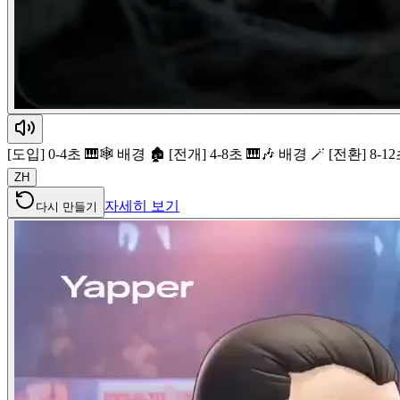
[도입] 0-4초 🎹🕸️ 배경 🏚️ [전개] 4-8초 🎹🎶 배경 🪄 [전환] 8-1
ZH
자세히 보기
다시 만들기