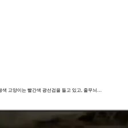
황색 고양이는 빨간색 광선검을 들고 있고, 줄무늬…