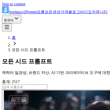
Skip to content
Seedance2Prompt
프롬프트
생성
가격
블로그
비디오
커뮤니티
한국어
홈
모든 시드 프롬프트
모든 시드 프롬프트
캐릭터 일관성, 브랜드 자산, AI 기반 크리에이티브 도구에 대
총계: 2517