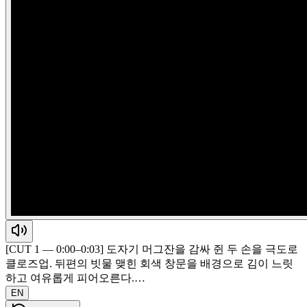
[CUT 1 — 0:00–0:03] 도자기 머그잔을 감싸 쥔 두 손을 극도로
클로즈업. 뒤편의 빗물 맺힌 회색 창문을 배경으로 김이 느릿
하고 여유롭게 피어오른다.…
EN