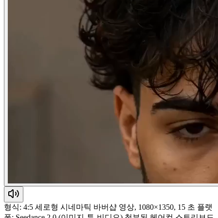
형식: 4:5 세로형 시네마틱 바버샵 영상, 1080×1350, 15 초 플랫
폼: Seedance 2.0 (이미지-투-비디오) 첨부된 헤어컷 스토리보드