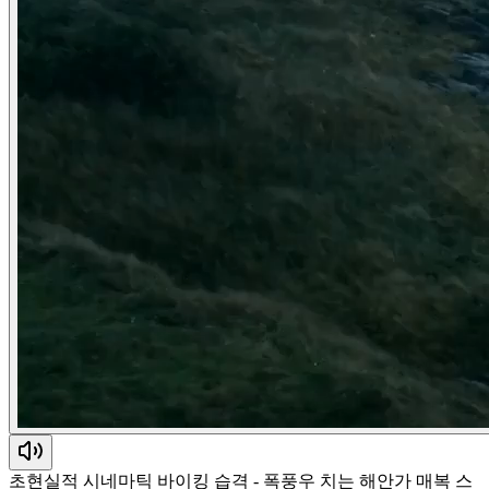
초현실적 시네마틱 바이킹 습격 - 폭풍우 치는 해안가 매복 스