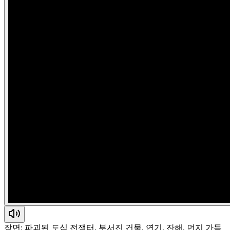
장면: 파괴된 도심 전쟁터, 부서진 건물, 연기, 잔해, 먼지 가득