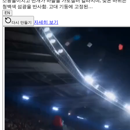
소용돌이치고 번개가 하늘을 가로질러 갈라지며, 젖은 바위는
청백색 섬광을 반사함. 고대 기둥에 고정된…
EN
자세히 보기
다시 만들기