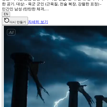
한 공기. 대상: - 육군 군인 (근육질, 전술 복장, 강렬한 표정) -
민간인 남성 (탄탄한 체격,…
EN
자세히 보기
다시 만들기