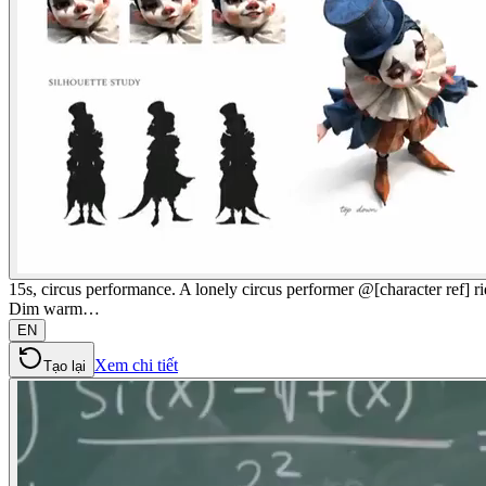
15s, circus performance. A lonely circus performer @[character ref] r
Dim warm…
EN
Xem chi tiết
Tạo lại