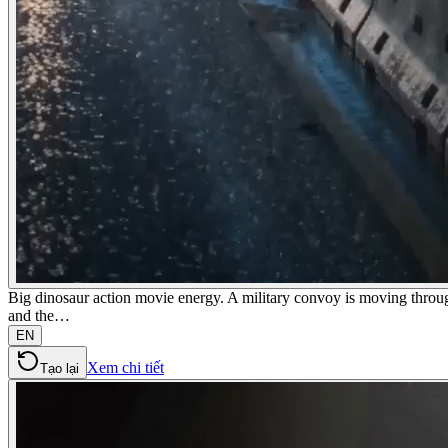
Big dinosaur action movie energy. A military convoy is moving throug
and the…
EN
Xem chi tiết
Tạo lại