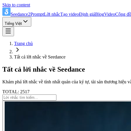
Skip to content
Seedance2Prompt
Lời nhắc
Tạo video
Định giá
Blog
Video
Cộng đ
Tiếng Việt
Trang chủ
Tất cả lời nhắc về Seedance
Tất cả lời nhắc về Seedance
Khám phá lời nhắc về tính nhất quán của ký tự, tài sản thương hiệu v
TOTAL: 2517