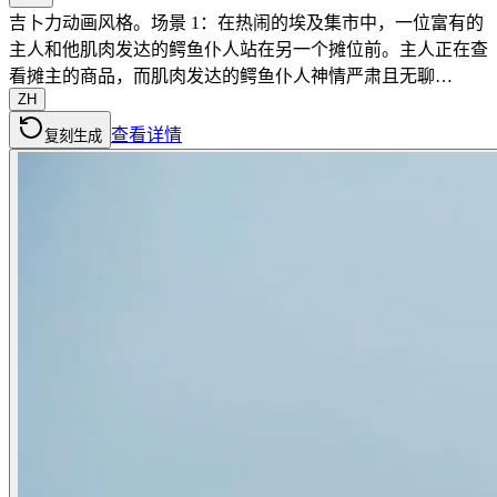
吉卜力动画风格。场景 1：在热闹的埃及集市中，一位富有的
主人和他肌肉发达的鳄鱼仆人站在另一个摊位前。主人正在查
看摊主的商品，而肌肉发达的鳄鱼仆人神情严肃且无聊…
ZH
查看详情
复刻生成