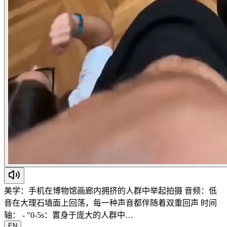
美学：手机在博物馆画廊内拥挤的人群中举起拍摄 音频：低
音在大理石墙面上回荡，每一种声音都伴随着双重回声 时间
轴： - "0-5s：置身于庞大的人群中…
EN