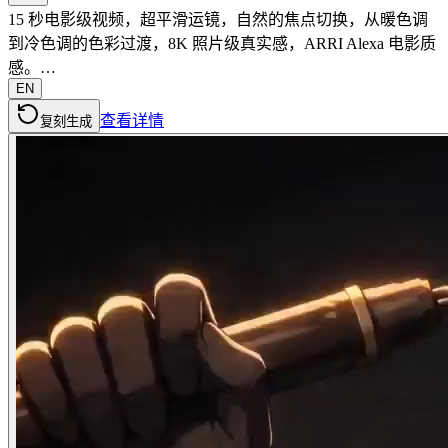
15 秒电影级视频，超平滑运镜，自然的焦点切换，从暖色调
到冷色调的色彩过渡，8K 照片级真实感，ARRI Alexa 电影质
感。…
EN
查看详情
复刻生成