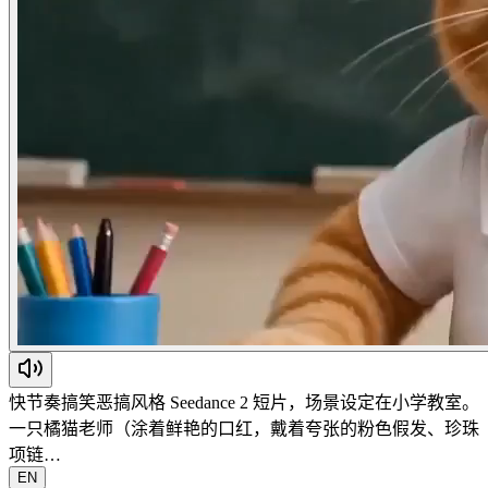
快节奏搞笑恶搞风格 Seedance 2 短片，场景设定在小学教室。
一只橘猫老师（涂着鲜艳的口红，戴着夸张的粉色假发、珍珠
项链…
EN