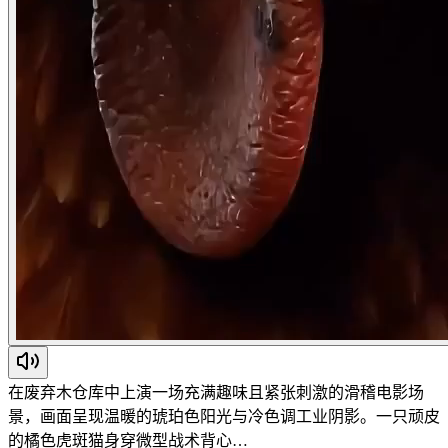
在废弃木仓库中上演一场充满趣味且紧张刺激的滑稽电影场
景，画面呈现温暖的琥珀色阳光与冷色调工业阴影。一只顽皮
的橘色虎斑猫身穿微型战术背心…