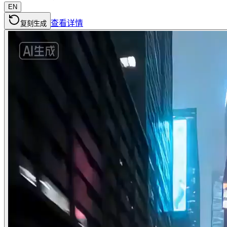
EN
查看详情
复刻生成