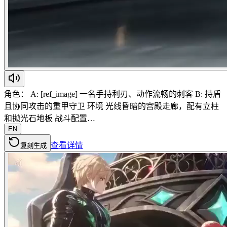
角色： A: [ref_image] 一名手持利刃、动作流畅的刺客 B: 持盾
且协同攻击的重甲守卫 环境 光线昏暗的宫殿走廊，配有立柱
和抛光石地板 战斗配置…
EN
查看详情
复刻生成