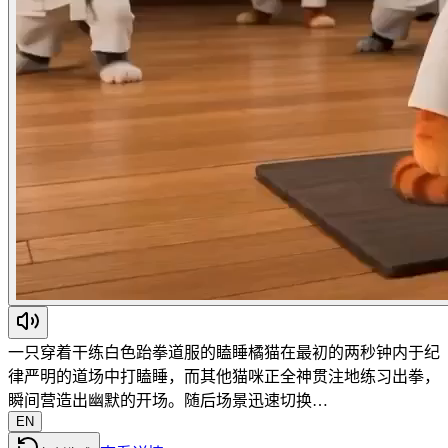
一只穿着干练白色跆拳道服的瞌睡橘猫在最初的两秒钟内于纪
律严明的道场中打瞌睡，而其他猫咪正全神贯注地练习出拳，
瞬间营造出幽默的开场。随后场景迅速切换…
EN