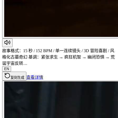
故事格式：15 秒 / 152 BPM / 单一连续镜头 / 3D 冒险喜剧 / 风
格化古墓奇幻 基调：紧张求生 → 疯狂机智 → 幽闭恐惧 → 荒
诞宇宙反转…
EN
查看详情
复刻生成