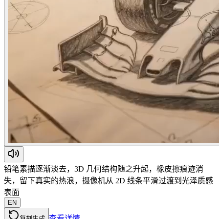
铅笔素描逐渐淡去，3D 几何结构随之升起，橡皮擦痕迹消
失，留下真实的热浪，摄像机从 2D 线条平滑过渡到光泽质感
表面
EN
查看详情
复刻生成