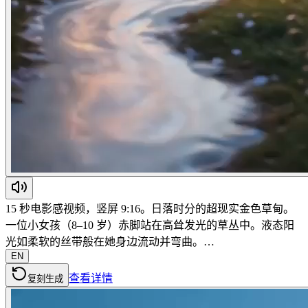
15 秒电影感视频，竖屏 9:16。日落时分的超现实金色草甸。
一位小女孩（8–10 岁）赤脚站在高耸发光的草丛中。液态阳
光如柔软的丝带般在她身边流动并弯曲。…
EN
查看详情
复刻生成