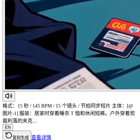
格式：15 秒 / 145 BPM / 15 个镜头 / 节拍同步短片 主体：[@
图片-1] 服装：居家时穿着睡衣 T 恤和休闲短裤。户外穿着剪
裁利落的夹克…
EN
查看详情
复刻生成