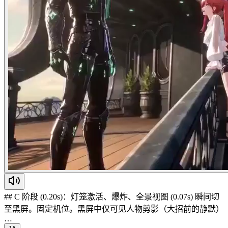
## C 阶段 (0.20s)：灯笼激活、爆炸、全景视图 (0.07s) 瞬间切
至黑屏。固定机位。黑屏中仅可见人物剪影（大招前的静默）
…