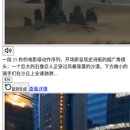
一段 15 秒的电影级动作序列，开场即呈现史诗般的超广角镜
头：一个巨大的石像巨人正穿过风暴笼罩的沙漠，下方微小的
骑手们在沙丘上全速驰骋…
EN
查看详情
复刻生成