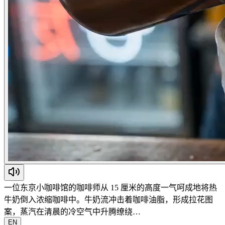
一位东京小咖啡馆的咖啡师从 15 厘米的高度一气呵成地将热
牛奶倒入浓缩咖啡中。牛奶流冲击着咖啡油脂，形成拉花图
案，蒸汽在清晨的冷空气中升腾缭绕…
EN