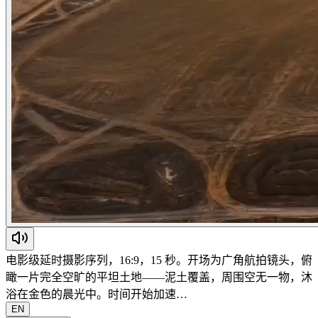
电影级延时摄影序列，16:9，15 秒。开场为广角航拍镜头，俯
瞰一片完全空旷的平坦土地——泥土覆盖，周围空无一物，沐
浴在金色的晨光中。时间开始加速…
EN