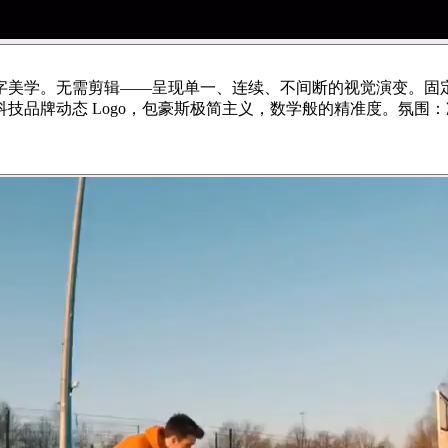
字美学。无需剪辑——呈现单一、连续、不间断的视觉演变。固
技品牌动态 Logo，包豪斯极简主义，数学般的精准度。氛围