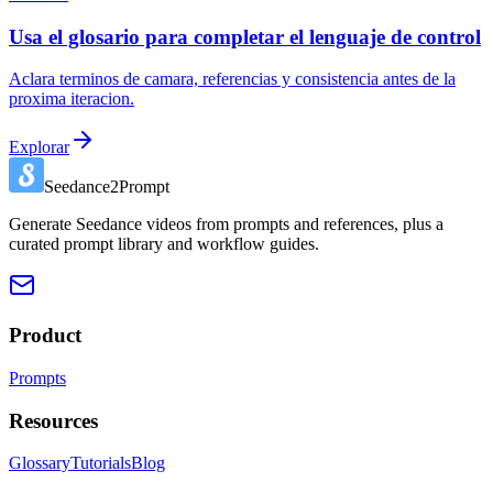
Usa el glosario para completar el lenguaje de control
Aclara terminos de camara, referencias y consistencia antes de la
proxima iteracion.
Explorar
Seedance2Prompt
Generate Seedance videos from prompts and references, plus a
curated prompt library and workflow guides.
Product
Prompts
Resources
Glossary
Tutorials
Blog