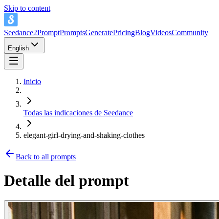
Skip to content
Seedance2Prompt
Prompts
Generate
Pricing
Blog
Videos
Community
English
Inicio
Todas las indicaciones de Seedance
elegant-girl-drying-and-shaking-clothes
Back to all prompts
Detalle del prompt