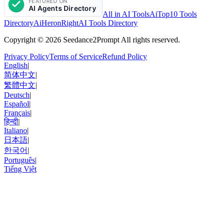
All in AI Tools
AiTop10 Tools
Directory
AiHeron
RightAI Tools Directory
Copyright © 2026 Seedance2Prompt All rights reserved.
Privacy Policy
Terms of Service
Refund Policy
English
|
简体中文
|
繁體中文
|
Deutsch
|
Español
|
Français
|
हिन्दी
|
Italiano
|
日本語
|
한국어
|
Português
|
Tiếng Việt