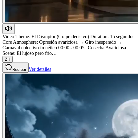
Video Theme: El Disruptor (Golpe decisivo) Duration: 15 segundos
Core Atmosphere: Opresión avariciosa → Giro inesperado →
Carnaval colectivo frenético 00:00 - 00:05 | Cosecha Avariciosa
Scene: El lujoso pero frío…
ZH
Ver detalles
Recrear