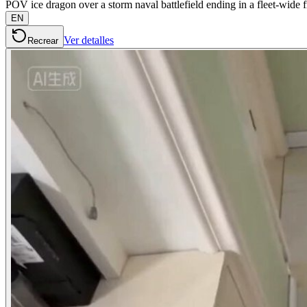
POV ice dragon over a storm naval battlefield ending in a fleet-wide f
EN
Ver detalles
Recrear