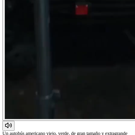
Un autobús americano viejo, verde, de gran tamaño y extragrande