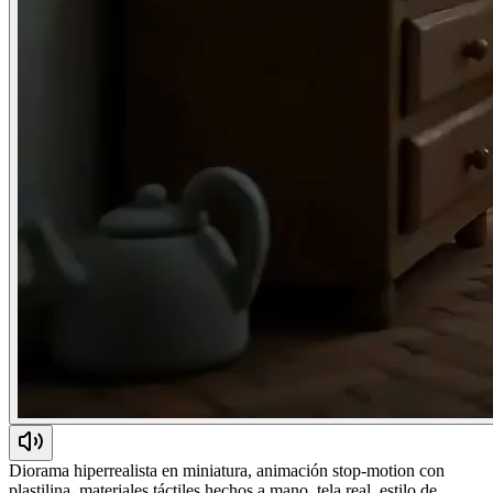
Diorama hiperrealista en miniatura, animación stop-motion con
plastilina, materiales táctiles hechos a mano, tela real, estilo de