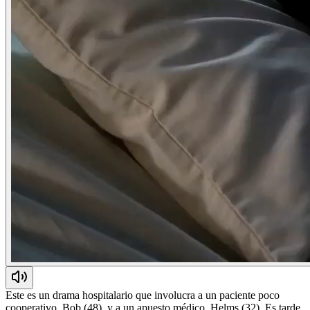
Este es un drama hospitalario que involucra a un paciente poco
cooperativo, Bob (48), y a un apuesto médico, Helms (32). Es tarde