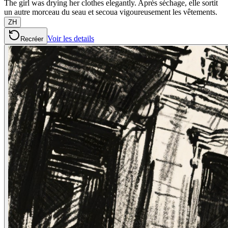
The girl was drying her clothes elegantly. Après séchage, elle sortit
un autre morceau du seau et secoua vigoureusement les vêtements.
ZH
Voir les details
Recréer