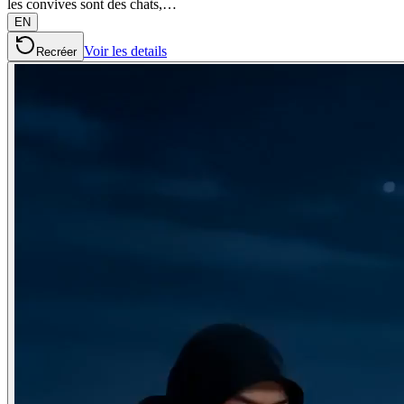
les convives sont des chats,…
EN
Voir les details
Recréer