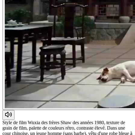
Style de film Wuxia des frères Shaw des années 1980, texture de
grain de film, palette de couleurs rétro, contraste élevé. Dans une
cour chinoise, un jeune homme (sans barbe), vêtu d'une robe bleue à