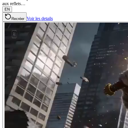
aux reflets…
EN
Voir les details
Recréer