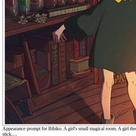
Appearance prompt for Bibiko. A girl's small magical room. A girl thro
stick.…