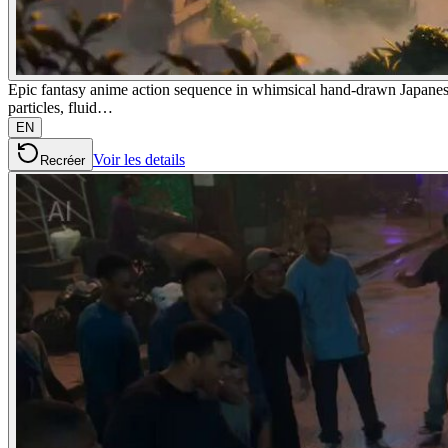
Epic fantasy anime action sequence in whimsical hand-drawn Japanese 
particles, fluid…
EN
Voir les details
Recréer