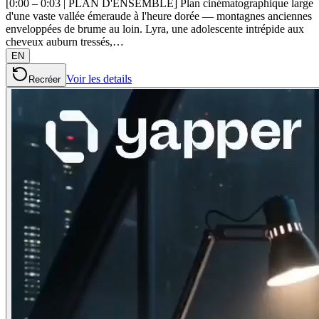
[0:00 – 0:03 | PLAN D'ENSEMBLE] Plan cinématographique large
d'une vaste vallée émeraude à l'heure dorée — montagnes anciennes
enveloppées de brume au loin. Lyra, une adolescente intrépide aux
cheveux auburn tressés,…
EN
Voir les details
Recréer