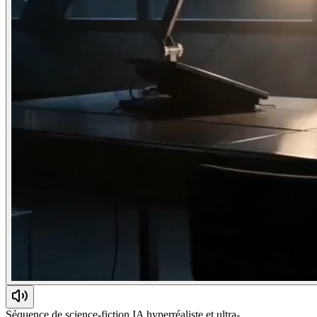
Séquence de science-fiction IA hyperréaliste et ultra-