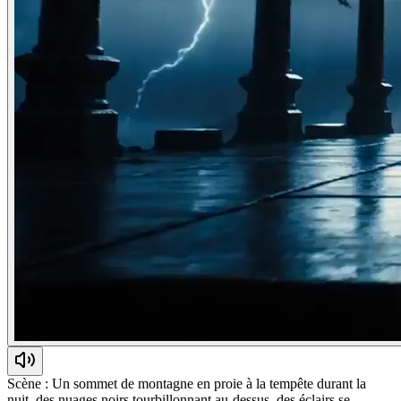
Scène : Un sommet de montagne en proie à la tempête durant la
nuit, des nuages noirs tourbillonnant au-dessus, des éclairs se