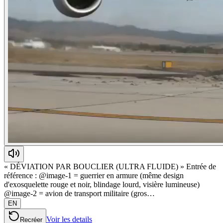
« DÉVIATION PAR BOUCLIER (ULTRA FLUIDE) » Entrée de
référence : @image-1 = guerrier en armure (même design
d'exosquelette rouge et noir, blindage lourd, visière lumineuse)
@image-2 = avion de transport militaire (gros…
EN
Voir les details
Recréer