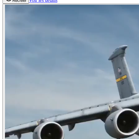
Voir les details
Recréer