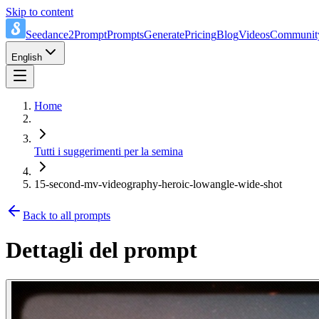
Skip to content
Seedance2Prompt
Prompts
Generate
Pricing
Blog
Videos
Communit
English
Home
Tutti i suggerimenti per la semina
15-second-mv-videography-heroic-lowangle-wide-shot
Back to all prompts
Dettagli del prompt