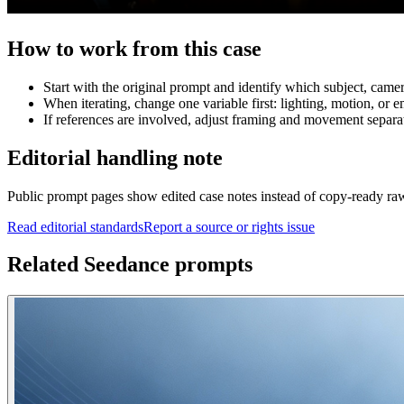
How to work from this case
Start with the original prompt and identify which subject, came
When iterating, change one variable first: lighting, motion, or e
If references are involved, adjust framing and movement separat
Editorial handling note
Public prompt pages show edited case notes instead of copy-ready raw te
Read editorial standards
Report a source or rights issue
Related Seedance prompts