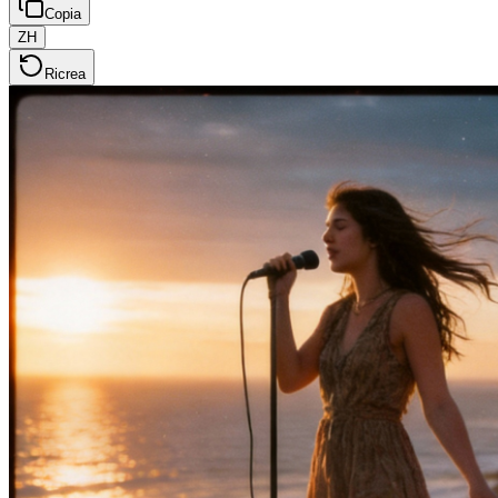
Copia
ZH
Ricrea