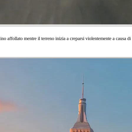
adino affollato mentre il terreno inizia a creparsi violentemente a causa d