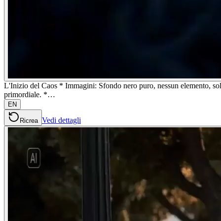
L'Inizio del Caos * Immagini: Sfondo nero puro, nessun elemento, solo
primordiale. *…
EN
Vedi dettagli
Ricrea