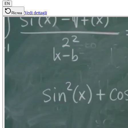
EN
Vedi dettagli
Ricrea