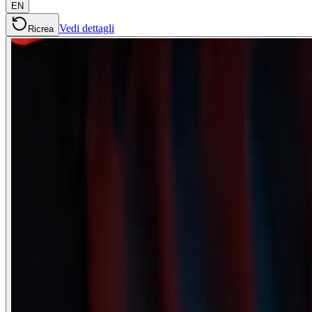
EN
Vedi dettagli
Ricrea