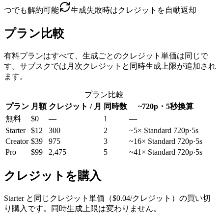
つでも解約可能
生成失敗時はクレジットを自動返却
プラン比較
有料プランはすべて、生成ごとのクレジット単価は同じで
す。サブスクでは月次クレジットと同時生成上限が追加され
ます。
プラン比較
プラン
月額
クレジット / 月
同時数
~720p・5秒換算
無料
$0
—
1
—
Starter
$12
300
2
~5× Standard 720p·5s
Creator
$39
975
3
~16× Standard 720p·5s
Pro
$99
2,475
5
~41× Standard 720p·5s
クレジットを購入
Starter と同じクレジット単価（$0.04/クレジット）の買い切
り購入です。同時生成上限は変わりません。