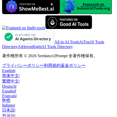
All in AI Tools
AiTop10 Tools
Directory
AiHeron
RightAI Tools Directory
著作権所有 © 2026 Seedance2Prompt 全著作権保有。
プライバシーポリシー
利用規約
返金ポリシー
English
|
简体中文
|
繁體中文
|
Deutsch
|
Español
|
Français
|
हिन्दी
|
Italiano
|
日本語
|
한국어
|