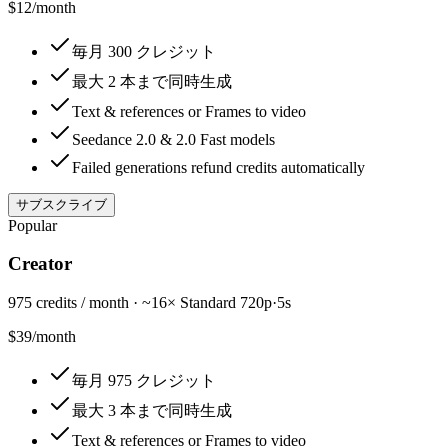
$12
/
month
毎月 300 クレジット
最大 2 本まで同時生成
Text & references or Frames to video
Seedance 2.0 & 2.0 Fast models
Failed generations refund credits automatically
サブスクライブ
Popular
Creator
975 credits / month · ~16× Standard 720p·5s
$39
/
month
毎月 975 クレジット
最大 3 本まで同時生成
Text & references or Frames to video