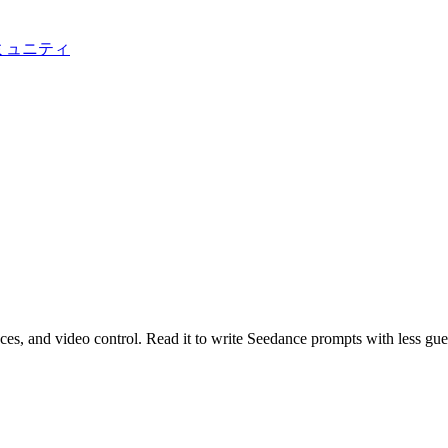
ミュニティ
nces, and video control. Read it to write Seedance prompts with less gu