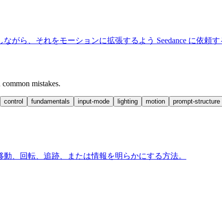
ら、それをモーションに拡張するよう Seedance に依頼
and common mistakes.
control
fundamentals
input-mode
lighting
motion
prompt-structure
移動、回転、追跡、または情報を明らかにする方法。