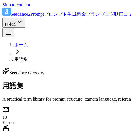
Skip to content
Seedance2Prompt
プロンプト
生成
料金プラン
ブログ
動画
コ
日本語
ホーム
用語集
Seedance Glossary
用語集
A practical term library for prompt structure, camera language, refere
13
Entries