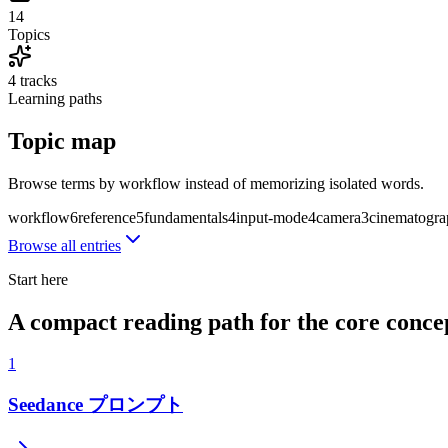
14
Topics
4 tracks
Learning paths
Topic map
Browse terms by workflow instead of memorizing isolated words.
workflow
6
reference
5
fundamentals
4
input-mode
4
camera
3
cinematogr
Browse all entries
Start here
A compact reading path for the core conce
1
Seedance プロンプト