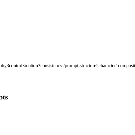
aphy
3
control
3
motion
3
consistency
2
prompt-structure
2
character
1
composit
pts