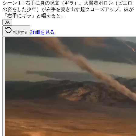
シーン 1：右手に炎の呪文（ギラ）。大賢者ポロン（ピエロ
の姿をした少年）が右手を突き出す超クローズアップ。彼が
「右手にギラ」と唱えると…
JA
詳細を見る
再現する