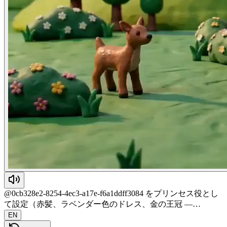
@0cb328e2-8254-4ec3-a17e-f6a1ddff3084 をプリンセス役とし
て設定（赤髪、ラベンダー色のドレス、金の王冠 —…
EN