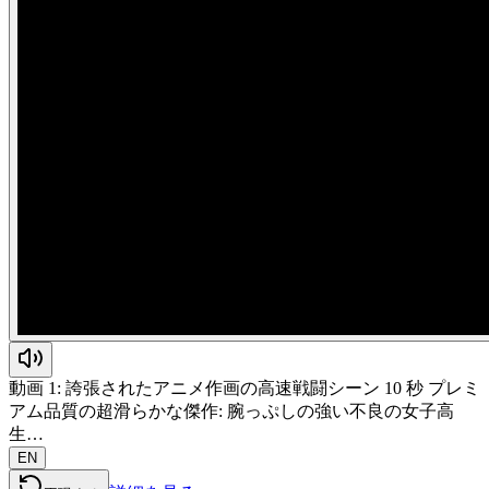
動画 1: 誇張されたアニメ作画の高速戦闘シーン 10 秒 プレミ
アム品質の超滑らかな傑作: 腕っぷしの強い不良の女子高
生…
EN