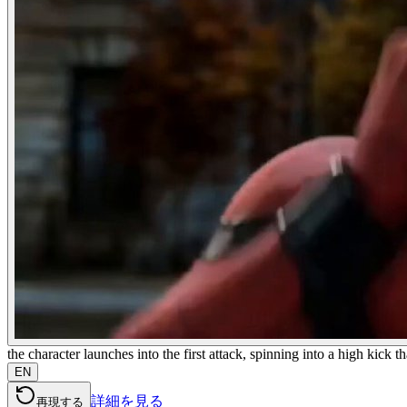
the character launches into the first attack, spinning into a high kick 
EN
詳細を見る
再現する