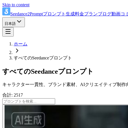
Skip to content
Seedance2Prompt
プロンプト
生成
料金プラン
ブログ
動画
コ
日本語
ホーム
すべてのSeedanceプロンプト
すべてのSeedanceプロンプト
キャラクター一貫性、ブランド素材、AIクリエイティブ制作
合計: 2517