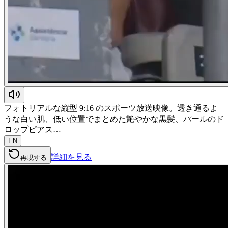
フォトリアルな縦型 9:16 のスポーツ放送映像。透き通るよ
うな白い肌、低い位置でまとめた艶やかな黒髪、パールのド
ロップピアス…
EN
詳細を見る
再現する