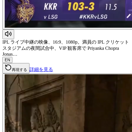
IPL ライブ中継の映像、16:9、1080p。満員の IPL クリケット
スタジアムの夜間試合中、VIP 観客席で Priyanka Chopra
Jonas…
EN
詳細を見る
再現する