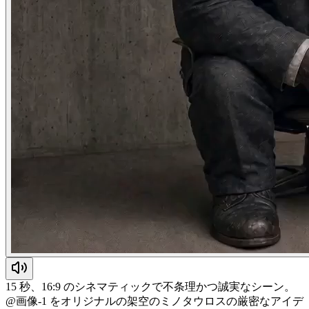
15 秒、16:9 のシネマティックで不条理かつ誠実なシーン。
@画像-1 をオリジナルの架空のミノタウロスの厳密なアイデ