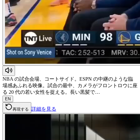
NBA の試合会場、コートサイド。ESPN の中継のような臨
場感あふれる映像。試合の最中、カメラがフロントロウに座
る 20 代の若い女性を捉える。長い黒髪で…
EN
詳細を見る
再現する