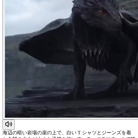
海辺の暗い岩場の崖の上で、白い T シャツとジーンズを着