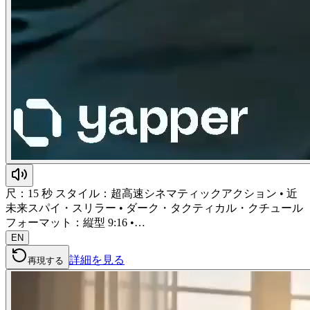
尺：15 秒 スタイル：超高速シネマティックアクション • 近
未来スパイ・スリラー • ダーク・タクティカル・クチュール
フォーマット：縦型 9:16 •…
EN
詳細を見る
再現する