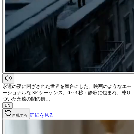
永遠の夜に閉ざされた世界を舞台にした、映画のようなエモ
ーショナルな SF シーケンス。0～3 秒：静寂に包まれ、凍り
ついた永遠の闇の街…
EN
詳細を見る
再現する