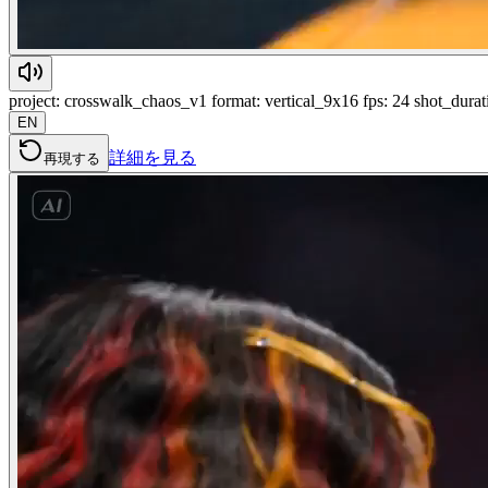
project: crosswalk_chaos_v1 format: vertical_9x16 fps: 24 shot_dura
EN
詳細を見る
再現する