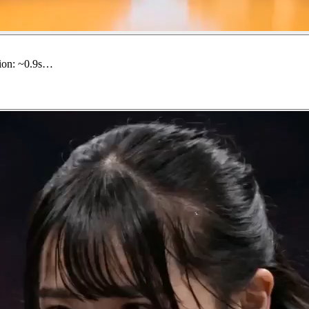
tion: ~0.9s…