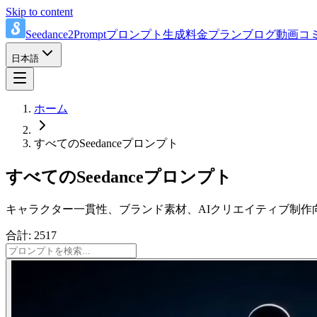
Skip to content
Seedance2Prompt
プロンプト
生成
料金プラン
ブログ
動画
コ
日本語
ホーム
すべてのSeedanceプロンプト
すべてのSeedanceプロンプト
キャラクター一貫性、ブランド素材、AIクリエイティブ制作
合計: 2517