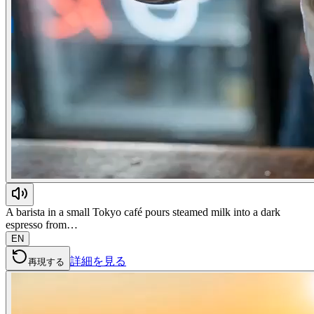
A barista in a small Tokyo café pours steamed milk into a dark
espresso from…
EN
詳細を見る
再現する