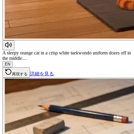
A sleepy orange cat in a crisp white taekwondo uniform dozes off in
the middle…
EN
詳細を見る
再現する