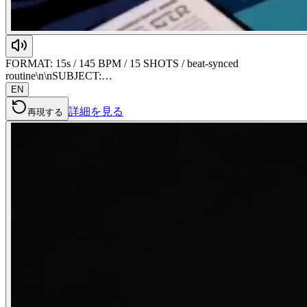
FORMAT: 15s / 145 BPM / 15 SHOTS / beat-synced
routine\n\nSUBJECT:…
EN
詳細を見る
再現する