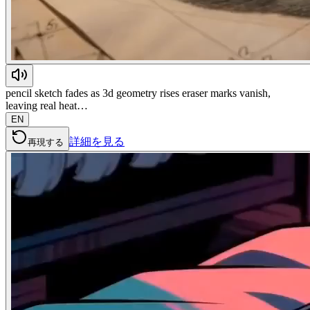
pencil sketch fades as 3d geometry rises eraser marks vanish,
leaving real heat…
EN
詳細を見る
再現する