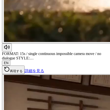
FORMAT: 15s / single continuous impossible camera move / no
dialogue STYLE:…
EN
詳細を見る
再現する