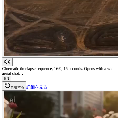
Cinematic timelapse sequence, 16:9, 15 seconds. Opens with a wide
aerial shot…
EN
詳細を見る
再現する