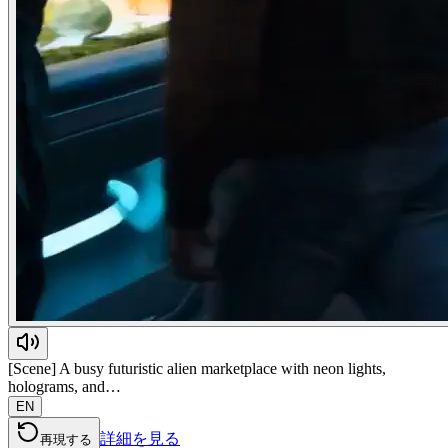
[Scene] A busy futuristic alien marketplace with neon lights,
holograms, and…
EN
詳細を見る
再現する