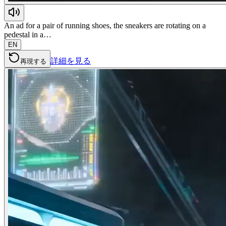
An ad for a pair of running shoes, the sneakers are rotating on a
pedestal in a…
EN
詳細を見る
再現する