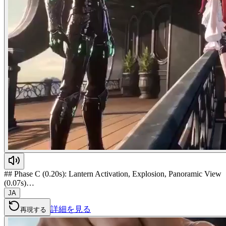
## Phase C (0.20s): Lantern Activation, Explosion, Panoramic View
(0.07s)…
JA
詳細を見る
再現する