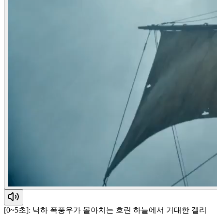
[0~5초]: 낙하 폭풍우가 몰아치는 흐린 하늘에서 거대한 갤리