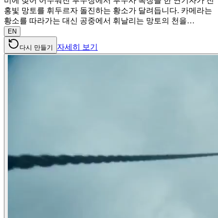
비에 젖어 어두워진 투우장에서 투우사 복장을 한 연기자가 진
홍빛 망토를 휘두르자 돌진하는 황소가 달려듭니다. 카메라는
황소를 따라가는 대신 공중에서 휘날리는 망토의 천을…
EN
자세히 보기
다시 만들기