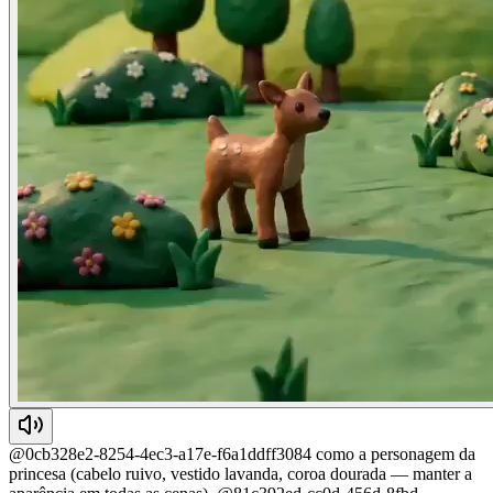
@0cb328e2-8254-4ec3-a17e-f6a1ddff3084 como a personagem da
princesa (cabelo ruivo, vestido lavanda, coroa dourada — manter a