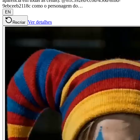
aparência em todas as cenas). @81c392ed-cc0d-456d-8fbd-
9ebceeb2118c como o personagem do…
EN
Ver detalhes
Recriar