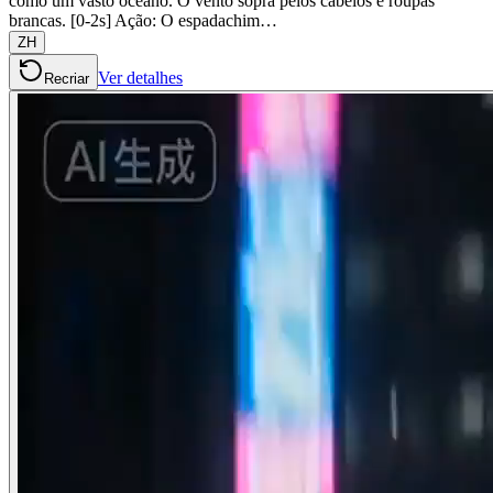
como um vasto oceano. O vento sopra pelos cabelos e roupas
brancas. [0-2s] Ação: O espadachim…
ZH
Ver detalhes
Recriar