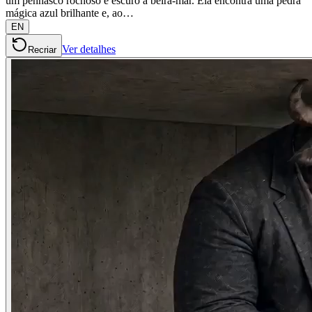
um penhasco rochoso e escuro à beira-mar. Ela encontra uma pedra
mágica azul brilhante e, ao…
EN
Ver detalhes
Recriar